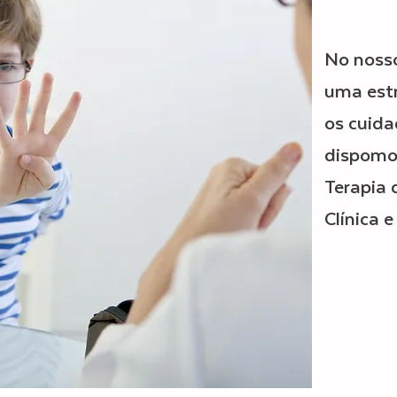
No noss
uma est
os cuida
dispomo
Terapia 
Clínica 